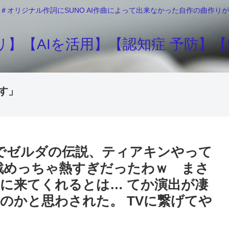
＃オリジナル作詞にSUNO AI作曲によって出来なかった自作の曲作
】【AIを活用】【認知症 予防】【S
す」
itchでゼルダの伝説、ティアキンやって
戦めっちゃ熱すぎだったわｗ まさ
に来てくれるとは… てか演出が凄
のかと思わされた。 TVに繋げてや