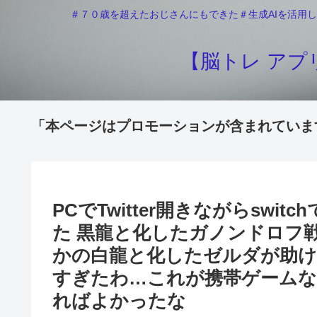
＃７０歳を超えたおじさんにもできた＃生成AIを活用し
【脳トレ アプリ
「本ページはプロモーションが含まれていま
PCでTwitter開きながらsw
た 黒龍と化したガノンドロフ
かの白龍と化したゼルダが助け
すぎたわ…これが携帯ゲームな
ればよかったな