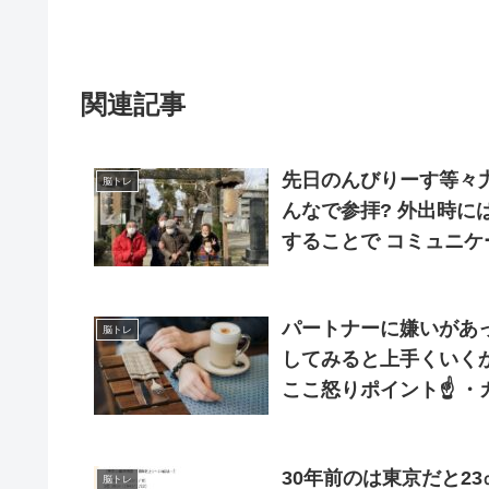
関連記事
先日のんびりーす等々力
脳トレ
んなで参拝? 外出時には職員が付き添って見守ります? 季節の行事に参加
することで コミュニケ
で生活の質(QOL)を高
パートナーに嫌いがあったら？ 
脳トレ
してみると上手くいくかも? 例:遅刻 自分は時間通りなのに
ここ怒りポイント☝️ ・カフェで待ち合わせて待つ時間をカフェタイムにし
30年前のは東京だと2
脳トレ