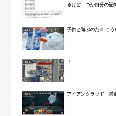
るけど、つか自分の記
子供と遊ぶのだ☺️ こ
脳トレ
！
脳トレ
アイアンクラッド 捕
脳トレ