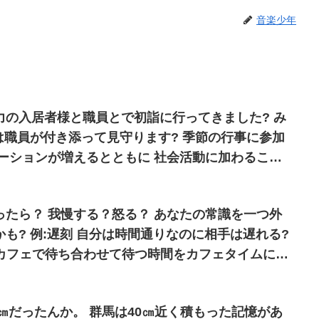
音楽少年
の入居者様と職員とで初詣に行ってきました? み
ーションが増えるとともに 社会活動に加わること
める効果が期待できます☺️
我慢する？怒る？ あなたの常識を一つ外
相手は遅れる?
ちゃう☕️ ・待ち時間は携帯ゲーム時間 遅刻すら予定に組み込んじゃう?
3㎝だったんか。 群馬は40㎝近く積もった記憶があ