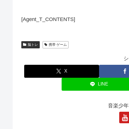
[Agent_T_CONTENTS]
脳トレ
携帯 ゲーム
シ
X
LINE
音楽少年