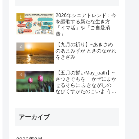
2026年シニアトレンド：今
を謳歌する新たな生き方
「イマ活」や「ご自愛消
費」
【九月の祈り】~あきさめ
のあまみずが ときのながれ
をきざみ
【五月の誓いMay_oath】~
さつきぐもを かぜにまか
せるそらに ふきながしの
なびくすがたのこいよ うま
れそだてし このちにあって
ちぎりをむすんで むすば
れん
アーカイブ