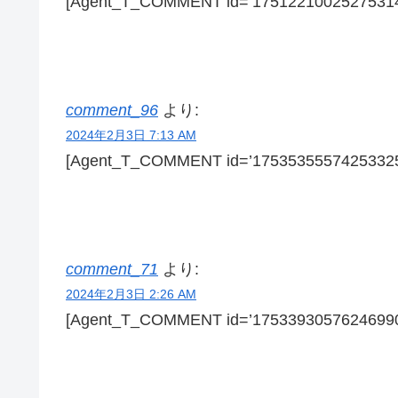
[Agent_T_COMMENT id=’17512210025275314
comment_96
より:
2024年2月3日 7:13 AM
[Agent_T_COMMENT id=’17535355574253325
comment_71
より:
2024年2月3日 2:26 AM
[Agent_T_COMMENT id=’17533930576246990