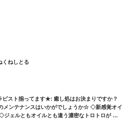
ねくねしとる
ラピスト揃ってます★: 癒し処はお決まりですか？
身体のメンテナンスはいかがでしょうか☆ ◇新感覚オイ
導入！ ◇ジェルともオイルとも違う濃密なトロトロが ◇
◇ほんのり温かく…