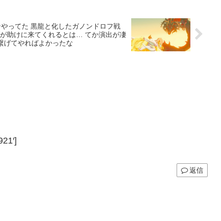
アキンやってた 黒龍と化したガノンドロフ戦
が助けに来てくれるとは… てか演出が凄
繋げてやればよかったな
21′]
返信