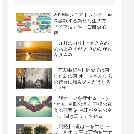
2026年シニアトレンド：今
を謳歌する新たな生き方
「イマ活」や「ご自愛消
費」
【九月の祈り】~あきさめ
のあまみずが ときのながれ
をきざみ
【忘却曲線∞】針金では束
した薪の束 オートさんりん
の荷台に積み込んだうしろ
すがた
【我マリアを拝する】~う
つつに空蟬の遠く 羽根の震
える羽音を 空耳が空芯の空
心に 聞き耳立てさせる
【易経】~道は一を生じ 一
は二を生じ 三は万物を生ず