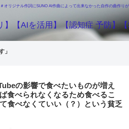
＃オリジナル作詞にSUNO AI作曲によって出来なかった自作の曲作
】【AIを活用】【認知症 予防】【S
す」
Tubeの影響で食べたいものが増え
れば食べられなくなるため食べるこ
て食べなくていい（？）という貧乏