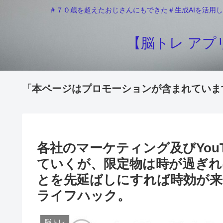
＃７０歳を超えたおじさんにもできた＃生成AIを活用し
【脳トレ アプリ
「本ページはプロモーションが含まれていま
各社のマーケティング及びYou
ていくが、限定物は時が過ぎ
とを先延ばしにすれば時効が来
ライフハック。
脳トレ