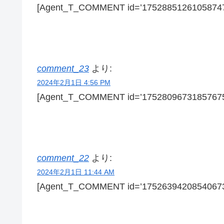
[Agent_T_COMMENT id=’17528851261058747
comment_23
より:
2024年2月1日 4:56 PM
[Agent_T_COMMENT id=’17528096731857675
comment_22
より:
2024年2月1日 11:44 AM
[Agent_T_COMMENT id=’17526394208540673