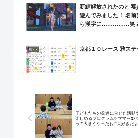
新鯖解放されたのと 宴
脳トレ
遊んでみました！ 名前は《シリアナ・グランデ》です✨ 文字制限があるか
ら漢字に……………笑 武器デカくて存在感がある? あと、めちゃくちゃス
キン増えてた！
京都１０レース 雅ステ
脳トレ
子どもたちの発達に合せた活動
楽しめるプログラム✨ママ～❣️パ
っ?“大きくなったね“”大好きだ
.com/entry/2024/01/