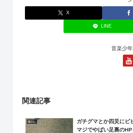
X
LINE
音楽少年
関連記事
ガチグマとか四災にビビ
脳トレ
マジでやばい足裏のH