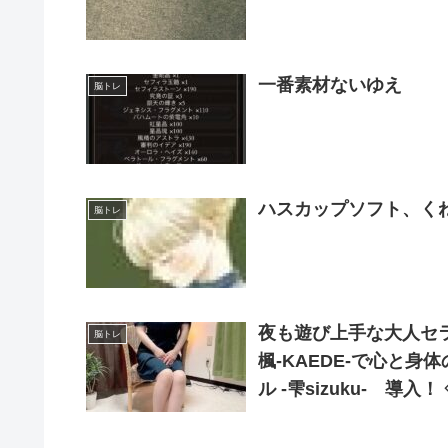
一番素材ないゆえ
脳トレ
ハスカップソフト、く
脳トレ
夜も遊び上手な大人セ
脳トレ
楓-KAEDE-で心と
ル -雫sizuku- 
異次元の気持ちよさ♪ 