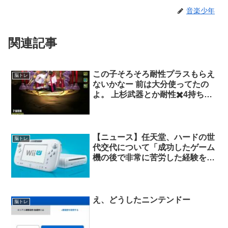
音楽少年
関連記事
この子そろそろ耐性プラスもらえ
脳トレ
ないかなー 前は大分使ってたの
よ。 上杉武器とか耐性✖️4持ちが
多かったとき最後の穴埋めで重宝
した記憶。 今はHP強化とかドロ
強があったほうがいいから、耐性
プラスついてもいまいちなんか
【ニュース】任天堂、ハードの世
脳トレ
な。 武器もかわいいほうがいい
代交代について「成功したゲーム
じゃない。
機の後で非常に苦労した経験を何
度もしている」 – 古川社長は「現
状が盤石だという意識は全くあり
ません」とした。 …
え、どうしたニンテンドー
脳トレ