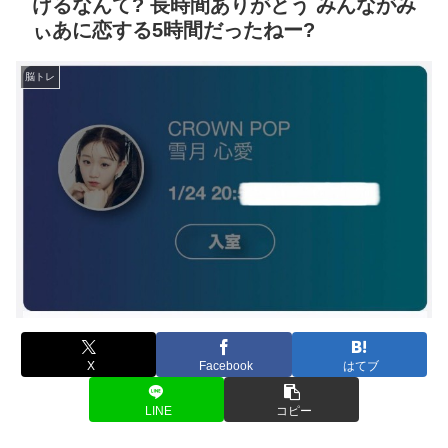
けるなんて? 長時間ありがとう みんながみ
ぃあに恋する5時間だったねー?
脳トレ
X
Facebook
はてブ
LINE
コピー