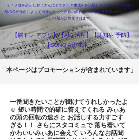
＃７０歳を超えたおじさんにもできた＃生成AIを活用し＃オリジナル作詞に
SUNO AI作曲によって出来なかった自作の曲作りが出来る＃モチベーションが
上がり脳が活性化されます。
【脳トレ アプリ】【AIを活用】【認知症 予防】
【SUNO AI作曲】
「本ページはプロモーションが含まれています」
一番聞きたいことが聞けてうれしかったよ
☺️ 短い時間で的確に答えてくれる みぃあ
の頭の回転の速さと お話しする力すごす
ぎる！！ さらにスタコミュで 落ち着いて
かわいいみぃあに会えて いろんなお話聞