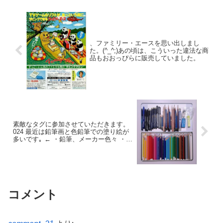
、ファミリー・エースを思い出しまし
た。(^_^;)あの頃は、こういった違法な商
品もおおっぴらに販売していました。
素敵なタグに参加させていただきます。
024 最近は鉛筆画と色鉛筆での塗り絵が
多いです｡ ← ・鉛筆、メーカー色々 ・カ
ランダッシュの水彩色鉛筆 ・鉛筆類はカ
ッターで削る派、OLFA ・ペン、PIGMA
とCopicマルチライナー､uni-ball Signoな
ど → 最近の鉛筆画と塗り絵です✍? 続く
コメント