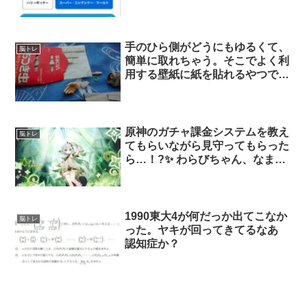
手のひら側がどうにもゆるくて、
脳トレ
簡単に取れちゃう。そこでよく利
用する壁紙に紙を貼れるやつで貼
ったりしました。このひっつき
虫、オビツ等にグラスを持たせた
り、色々使ってます。
原神のガチャ課金システムを教え
脳トレ
てもらいながら見守ってもらった
ら…！?✨ わらびちゃん、なまは
むくんありがとー！ ナヒーダめ
ちゃ可愛いし一気に原神のモチベ
ーション上がった☺️ 素材集めが
大変らしいのでまた助けてくださ
1990東大4が何だっか出てこなか
脳トレ
い…！
った。ヤキが回ってきてるなあ
認知症か？