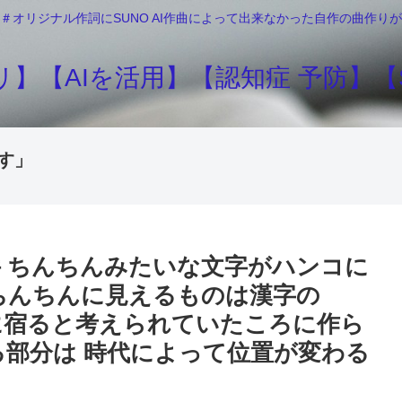
＃オリジナル作詞にSUNO AI作曲によって出来なかった自作の曲作
】【AIを活用】【認知症 予防】【S
す」
 ちんちんみたいな文字がハンコに
ちんちんに見えるものは漢字の
に宿ると考えられていたころに作ら
る部分は 時代によって位置が変わる