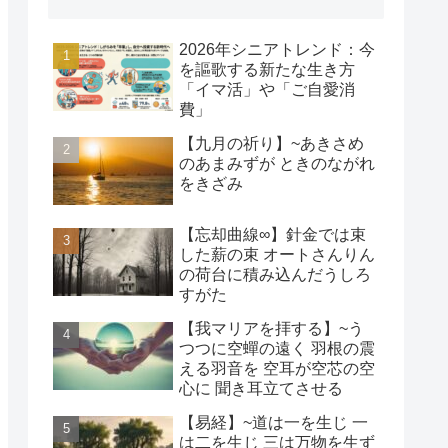
2026年シニアトレンド：今
を謳歌する新たな生き方
「イマ活」や「ご自愛消
費」
【九月の祈り】~あきさめ
のあまみずが ときのながれ
をきざみ
【忘却曲線∞】針金では束
した薪の束 オートさんりん
の荷台に積み込んだうしろ
すがた
【我マリアを拝する】~う
つつに空蟬の遠く 羽根の震
える羽音を 空耳が空芯の空
心に 聞き耳立てさせる
【易経】~道は一を生じ 一
は二を生じ 三は万物を生ず