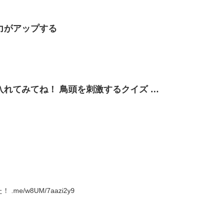
力がアップする
今日は間にひらがなを入れてみてね！ 鳥頭を刺激するクイズ …
任天堂Switch本体に応募しました！ .me/w8UM/7aazi2y9