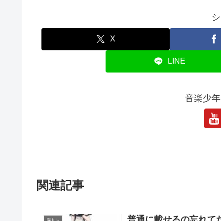
シ
X
LINE
音楽少年
関連記事
普通に載せるの忘れてた
脳トレ