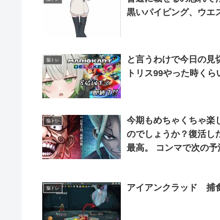
黒いパイピング、ウエ
と言うわけで今日の見切
脳トレ
トリス99やった時くら
今期もめちゃくちゃ楽
脳トレ
のでしょうか？復活し
最高。 コンマで次の予
秒ですらピタリと当て
アイアンクラッド 捕
脳トレ