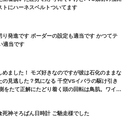
ストにハーネスベルトついてます
り発進です ボーダーの設定も適当です かつてテ
い適当です
しめました！ モズ好きなのですが彼は石化のままな
たの見逃した？気になる 千空VSイバラの駆け引き
測をたて正解にたどり着く頭の回転は鳥肌。ワイ10
られないw 来期も超絶楽しみです
食死神そろばん日時計 ご馳走様でした