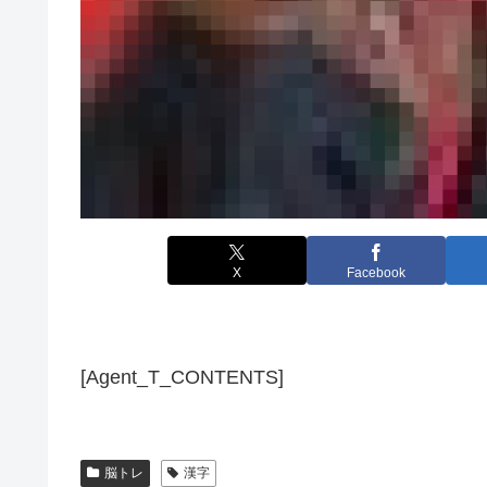
X
Facebook
[Agent_T_CONTENTS]
脳トレ
漢字