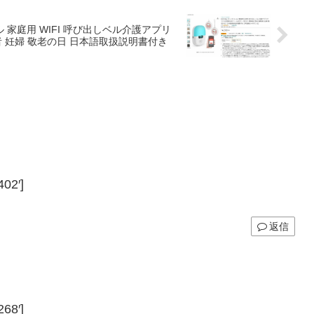
者 妊婦 敬老の日 日本語取扱説明書付き
02′]
返信
68′]