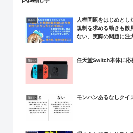
人権問題をはじめとし
脳トレ
規制を求める動きも散見されます。 創作物を規
ない、実際の問題に注
を簡単に解説した資料を紹介します。 是非
す。
脳トレ
脳トレ