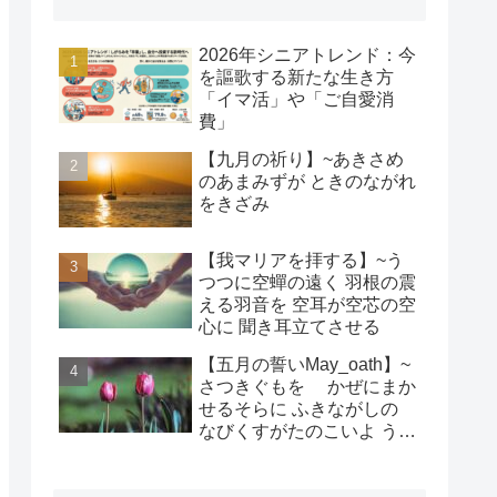
2026年シニアトレンド：今
を謳歌する新たな生き方
「イマ活」や「ご自愛消
費」
【九月の祈り】~あきさめ
のあまみずが ときのながれ
をきざみ
【我マリアを拝する】~う
つつに空蟬の遠く 羽根の震
える羽音を 空耳が空芯の空
心に 聞き耳立てさせる
【五月の誓いMay_oath】~
さつきぐもを かぜにまか
せるそらに ふきながしの
なびくすがたのこいよ うま
れそだてし このちにあって
ちぎりをむすんで むすば