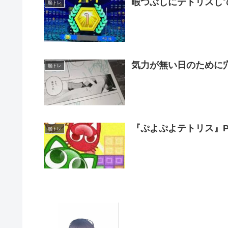
暇つぶしにテトリスして
脳トレ
気力が無い日のために
脳トレ
『ぷよぷよテトリス』PS3
脳トレ