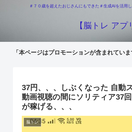
＃７０歳を超えたおじさんにもできた＃生成AIを活用し
【脳トレ アプリ
「本ページはプロモーションが含まれていま
37円、、、しぶくなった 自
動画視聴の間にソリティア37
が稼げる、、、
脳トレ