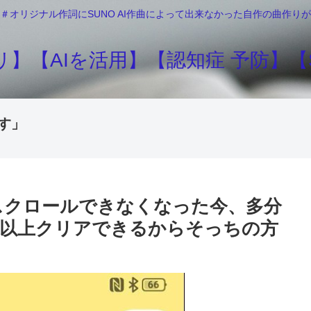
＃オリジナル作詞にSUNO AI作曲によって出来なかった自作の曲作
】【AIを活用】【認知症 予防】【S
す」
動スクロールできなくなった今、多分
回以上クリアできるからそっちの方