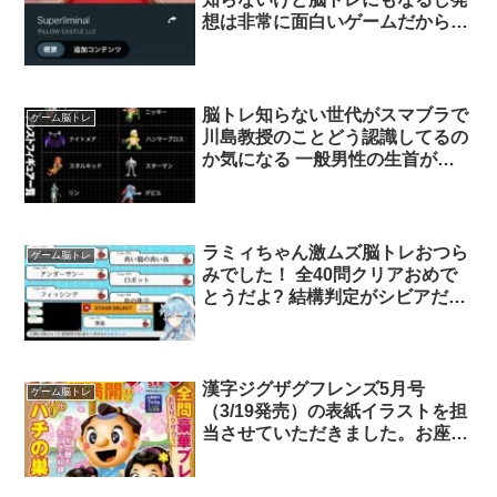
想は非常に面白いゲームだから是
非 って前にもオススメしたかも
知らんけど是非
脳トレ知らない世代がスマブラで
ゲーム脳トレ
川島教授のことどう認識してるの
か気になる 一般男性の生首が浮
遊しながら数字合体させて爆発起
こしてくるの謎すぎないか
ラミィちゃん激ムズ脳トレおつら
ゲーム脳トレ
みでした！ 全40問クリアおめで
とうだよ? 結構判定がシビアだっ
たり、ラミィちゃんの苦手な虫が
出てきたけどよく頑張ったね！
頭使うゲーム面白いよね、、 ま
た次回の配信も楽しみにしてるよ
漢字ジグザグフレンズ5月号
ゲーム脳トレ
·͜·ᰔᩚ
（3/19発売）の表紙イラストを担
当させていただきました。お座敷
から眺める満開の桜の風景には、
心が和み癒されます? ⬇︎試し読