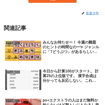
音楽少年
関連記事
みんなお待たせー！ 今週の難題
ゲーム脳トレ
のヒントの時間なのー✨ ジャンル
に「?どうぶつ」があるらしいの
ー しま模様でアフリカとかにい
るだってー♪ …アフリカシマリ
ス？? …
今日から計算100がスタート。 計
ゲーム脳トレ
算25の上位版です。 漢字合成は
分かっても反応しない。 これだ
と萎える。
ps+エクストラの人はまだ無料か
ゲーム脳トレ
知らないけど脳トレにもなるし発