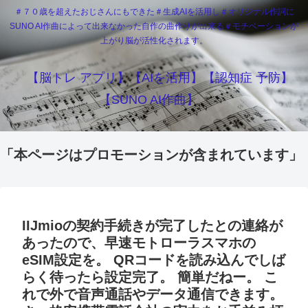
＃７０歳を超えたおじさんにもできた＃生成AIを活用し＃オリジナル作詞に
SUNO AI作曲によって出来なかった自作の曲作りが出来る＃モチベーションが
上がり脳が活性化されます。
【脳トレ アプリ】【AIを活用】【認知症 予防】
【SUNO AI作曲】
「本ページはプロモーションが含まれています」
IIJmioの契約手続きが完了したとの連絡が
あったので、早速モトローラスマホの
eSIM設定を。 QRコードを読み込んでしば
らく待ったら設定完了。 簡単だねー。 こ
れで外で音声通話やデータ通信できます。