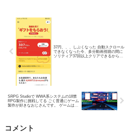
み・ご購入はこちら x.gd/G4gxo
37円、、、しぶくなった 自動スクロール
できなくなった今、多分動画視聴の間に
ソリティア37回以上クリアできるからそ
っちの方が稼げる、、、
SRPG Studioで WWA系システムの18禁
RPG製作に挑戦してる ごく普通にゲーム
製作が好きなおじさんです。 ゲームは最
初から最後までプレイできるほど完成し
それ以外のとこはまだまだ先は長いです
が 頑張ります。
コメント