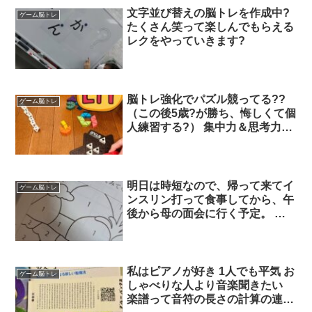
文字並び替えの脳トレを作成中?
ゲーム脳トレ
たくさん笑って楽しんでもらえる
レクをやっていきます?
脳トレ強化でパズル競ってる??
ゲーム脳トレ
（この後5歳?が勝ち、悔しくて個
人練習する?） 集中力＆思考力育
っておくれ〜??
明日は時短なので、帰って来てイ
ゲーム脳トレ
ンスリン打って食事してから、午
後から母の面会に行く予定。 状
況によるけど、明日は脳トレの
ん、ぬり絵のとこかな。 数字と
色。１は水色、２は青色、３は黄
色塗るみたいな。普通に塗るのも
私はピアノが好き 1人でも平気 お
ゲーム脳トレ
良いけど、番号あるからよりいい
しゃべりな人より音楽聞きたい
んと違うんかな。と信じて。。
楽譜って音符の長さの計算の連続