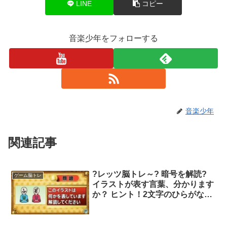
LINE
コピー
音楽少年をフォローする
音楽少年
関連記事
?レッツ脳トレ～? 暗号を解読?
ゲーム脳トレ
イラストが表す言葉、分かります
か？ ヒント！2文字のひらがなは
何を着ている…？ 正解は?…