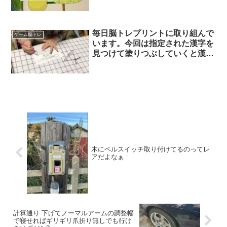
で無意識に計算をする作業で脳ト
レになる 物忘れと覚えられない
事と うつと老いに抗いたい だか
ら、所沢駅に感謝してますストリ
毎日脳トレプリントに取り組んで
ゲーム脳トレ
ートピアノと本屋さんあって充実
います。今回は指定された漢字を
してるんだもん ストピ休みは読
見つけて塗りつぶしていくと漢字
書する。
1文字が浮き出てきます。似たよ
うな漢字があり、間違えて塗って
しまうこともありますが、皆んな
で楽しく取り組んでいます。完成
すると達成感があって嬉しいです
ね。
木にベルスイッチ取り付けてるのってレ
アだよなぁ
計算通り 下げてノーマルアームの調整幅
で寝せればギリギリ爪折り無しでも行け