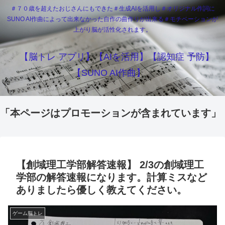
＃７０歳を超えたおじさんにもできた＃生成AIを活用し＃オリジナル作詞に
SUNO AI作曲によって出来なかった自作の曲作りが出来る＃モチベーションが
上がり脳が活性化されます。
【脳トレ アプリ】【AIを活用】【認知症 予防】
【SUNO AI作曲】
「本ページはプロモーションが含まれています」
【創域理工学部解答速報】 2/3の創域理工
学部の解答速報になります。計算ミスなど
ありましたら優しく教えてください。
ゲーム脳トレ