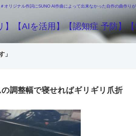
＃オリジナル作詞にSUNO AI作曲によって出来なかった自作の曲作
】【AIを活用】【認知症 予防】【S
す」
ムの調整幅で寝せればギリギリ爪折