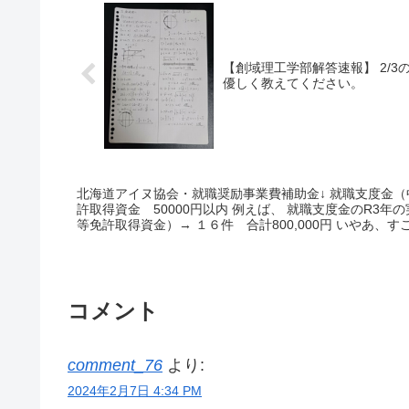
【創域理工学部解答速報】 2/
優しく教えてください。
北海道アイヌ協会・就職奨励事業費補助金↓ 就職支度金（中卒時） 23760円以内 自動車等運転等免
許取得資金 50000円以内 例えば、 就職支度金のR3年の実績→０件 技術習得資金（自動車等運転
等免許取得資金）→ １６件 合
コメント
comment_76
より:
2024年2月7日 4:34 PM