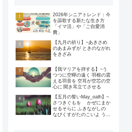
2026年シニアトレンド：今
を謳歌する新たな生き方
「イマ活」や「ご自愛消
費」
【九月の祈り】~あきさめ
のあまみずが ときのながれ
をきざみ
【我マリアを拝する】~う
つつに空蟬の遠く 羽根の震
える羽音を 空耳が空芯の空
心に 聞き耳立てさせる
【五月の誓いMay_oath】~
さつきぐもを かぜにまか
せるそらに ふきながしの
なびくすがたのこいよ うま
れそだてし このちにあって
ちぎりをむすんで むすば