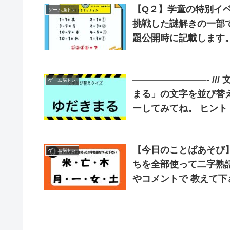
【Q２】学童の特別イ
ゲーム脳トレ
挑戦した謎解きの一部です。
題公開時に記載します。 
————————- /// 文字並び替えクイズ /// ————————- 「ゆだき
ゲーム脳トレ
まる」の文字を並び替えてね。 ※答えは明日の夜にポ
ーしてみて
【今日のことばあそび】
ゲーム脳トレ
ちを全部使って二字熟語
やコメントで 教えて下