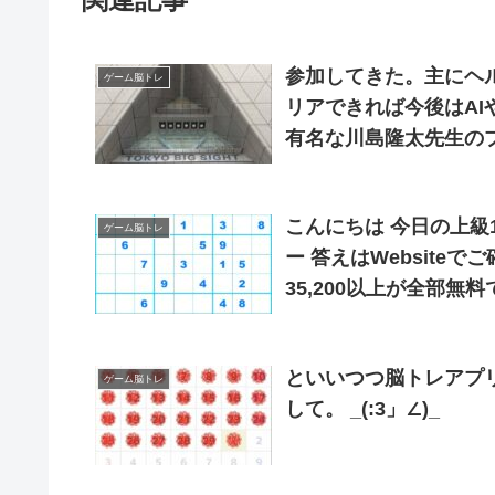
参加してきた。主にヘ
ゲーム脳トレ
リアできれば今後はAIやIo
有名な川島隆太先生の
こんにちは 今日の上級1ナンプレ 使用するテクニ
ゲーム脳トレ
ー 答えはWebsite
35,200以上が全部
べるようにサポートす
といいつつ脳トレアプ
ゲーム脳トレ
して。 _(:3」∠)_