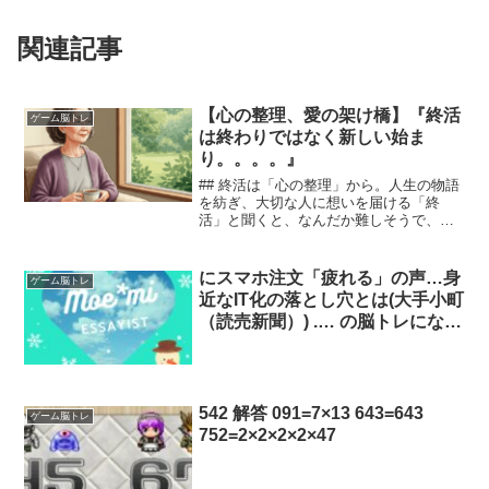
関連記事
【心の整理、愛の架け橋】『終活
ゲーム脳トレ
は終わりではなく新しい始ま
り。。。。』
## 終活は「心の整理」から。人生の物語
を紡ぎ、大切な人に想いを届ける「終
活」と聞くと、なんだか難しそうで、暗
い気持ちになる方もいらっしゃるかもし
れません。財産や遺言書、お墓のこ
と……。考え始めると、何から手をつけ
にスマホ注文「疲れる」の声…身
ゲーム脳トレ
たら良いのかわからなくなり...
近なIT化の落とし穴とは(大手小町
（読売新聞）) .… の脳トレになる
と思っていましたが…。 体調が
悪い買い物時は、つらいですよ
ね。 記事の最後あたりの言葉、
興味深かったです✨
542 解答 091=7×13 643=643
ゲーム脳トレ
752=2×2×2×2×47