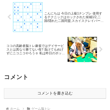
こんにちは 今日の上級1ナンプレ 使用す
るテクニックはロックされた候補1/2,二
国/隠れた二国同盟,スカイスクレイパー
答えはWebsiteでご確認できます Webサ
イトではこれまでの問題35,800以上が全
部無料で遊べて印刷もできます とても便
利なお助け機能もあります
ココの高齢者脳トレ麻雀ではデイサービ
スとは異なり勝てない母?️ 負けてもめげ
ずにニコニコやろう☺️ 私は昨日のボッチ
ャにて運を使ったのでボチボチです?
コメント
コメントを書き込む
ホーム
ゲーム脳トレ