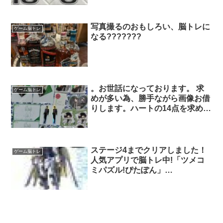
写真撮るのおもしろい、脳トレに
ゲーム脳トレ
なる???????
。お世話になっております。 求
ゲーム脳トレ
めが多い為、勝手ながら画像お借
りします。ハートの14点を求めて
おります。(アクリルマスコッ
ト、ブロック優先で求めてます)
当方所持の峰岸さんとの交換は可
能でしょうか？(全て交換可能
ステージ4までクリアしました！
ゲーム脳トレ
な゙場合には当方画像全てとの交
人気アプリで脳トレ中!「ツメコ
換希望です) ご検討お願い致しま
ミパズル!ぴたぽん」
す。
.com/jp/app/id11560