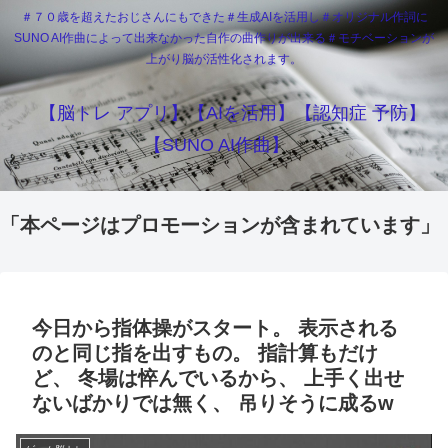
＃７０歳を超えたおじさんにもできた＃生成AIを活用し＃オリジナル作詞に
SUNO AI作曲によって出来なかった自作の曲作りが出来る＃モチベーションが
上がり脳が活性化されます。
【脳トレ アプリ】【AIを活用】【認知症 予防】
【SUNO AI作曲】
「本ページはプロモーションが含まれています」
今日から指体操がスタート。 表示される
のと同じ指を出すもの。 指計算もだけ
ど、 冬場は悴んでいるから、 上手く出せ
ないばかりでは無く、 吊りそうに成るw