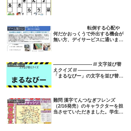
転倒する心配や
ゲーム脳トレ
何だかおっくうで外出する機会が
無い方、デイサービスに通いませ
んか。介護認定を受けた方が安心
して入浴や昼食を召し上がり運動
やレクリエーションを楽しんで過
ごします。
————————- /// 文字並び替
ゲーム脳トレ
えクイズ /// ————————-
「まるなびー」の文字を並び替え
てね。 ※答えは明日の夜にポス
トするのでフォローしてみてね。
ヒント：最初はとりあえず。。。
難問 漢字てんつなぎフレンズ
ゲーム脳トレ
（2/16発売）のキャラクターを担
当させていただきました。学生帽
にマントを羽織った、洒落たフク
ロウ君です☆ ⬇︎試し読み・ご購入
はこちら x.gd/cLwNf