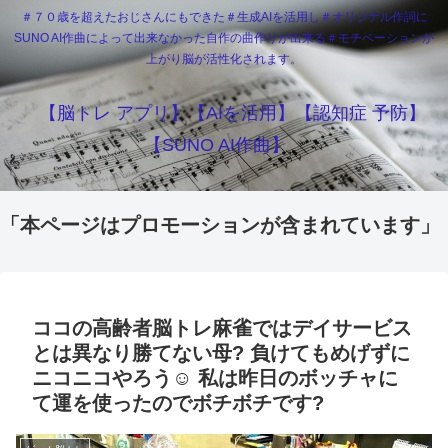
＃７０歳を超えたおじさんにもできた＃生成AIを活用し＃オリジナル作詞に
SUNO AI作曲によって出来なかった自作の曲作りが出来る＃モチベーションが
上がり脳が活性化されます。
【脳トレ アプリ】【AIを活用】【認知症 予防】
【SUNO AI作曲】
「本ページはプロモーションが含まれています」
ココの高齢者脳トレ麻雀ではデイサービス
とは異なり勝てない母?️ 負けてもめげずに
ニコニコやろう☺️ 私は昨日のボッチャに
て運を使ったのでボチボチです?