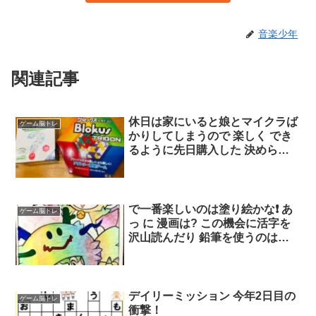
音楽少年
関連記事
休日は家にいると娘とマイクラば
ゲーム脳トレ
かりしてしまうので 楽しく でき
るように先日購入した 決められ
たピースとレールを使って スタ
ートからゴールまで道をつくって
いくんだけど これ、大人も脳ト
レになる? 全部で30問用意はされ
で一番楽しいのは塗り絵かな❗ あ
ゲーム脳トレ
てるんだけど 独自に問題作って
っ に 漫画は? この機会に活字を
みても面白いかもね?
沢山読んだり 鉛筆を使うのは良
いこと 高齢者も脳トレになる 少
しでも時間を楽しく使って欲しい
デイリーミッション 今年2日目の
ゲーム脳トレ
衝撃！