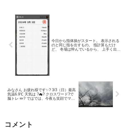
今日から指体操がスタート。 表示される
のと同じ指を出すもの。 指計算もだけ
ど、 冬場は悴んでいるから、 上手く出せ
ないばかりでは無く、 吊りそうに成るw
みなさん お疲れ様です✨? 3/3（日）最高
気温6.9℃ 天気は ?☁? クロスワード?で
脳トレ ✏️?️ ではでは、今夜も笑顔でマイ
ペースで行きましょう(*^^)v
コメント