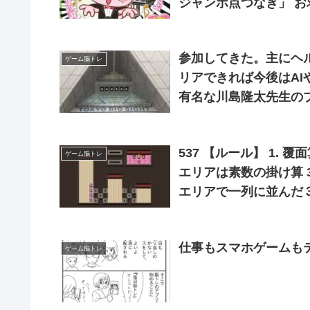
ジャンボ点つなぎ」 お求めは書店、もしくはこちらから！
.jp
参加してきた。主にヘ
ゲーム脳トレ
リアできれば今後はAIやIo
有名な川島隆太先生の
537 【ルール】 1.
ゲーム脳トレ
エリアは素数の掛け算 3
エリアで一列に並んだ３
イヤーのため、計算に
仕事もスマホゲームも
ゲーム脳トレ