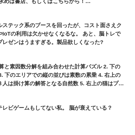
/ec/products/de…
ルステック系のブースを回ったが、コスト面さえク
Tの利用は欠かせなくなるな。 あと、脳トレで
プレゼンはうますぎる。製品欲しくなった?
 覆面算と素因数分解を組み合わせた計算パズル 2. 下の
. 下のエリアでの縦の並びは素数の累乗 4. 右上の
人は掛け算の解答となる自然数 5. 右上の猫はプレ
は無関係
テレビゲームもしてない私。 脳が衰えている？