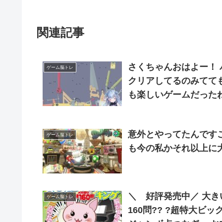
関連記事
さくちゃんおはよー！
ゲーム脳トレ
クリアしてるのみてて
も楽しいゲームだった
やつは私にはクリア出
意外とやってたんですこ
ゲーム脳トレ
＼ 好評発売中／ 大きい点が見やすいと大・好・評‼️ たのしく脳トレ全
ゲーム脳トレ
160問?? ?超特大ビッグ?パズル問題 大きさと点の数が自慢の「スーパー