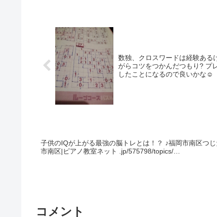
数独、クロスワードは経験ある
がらコツをつかんだつもり? プ
したことになるので良いかな☺️
子供のIQが上がる最強の脳トレとは！？ ♪福岡市南区つじ
市南区|ピアノ教室ネット .jp/575798/topics/…
コメント