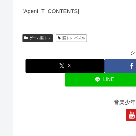
[Agent_T_CONTENTS]
ゲーム脳トレ
脳トレ パズル
シ
X
LINE
音楽少年