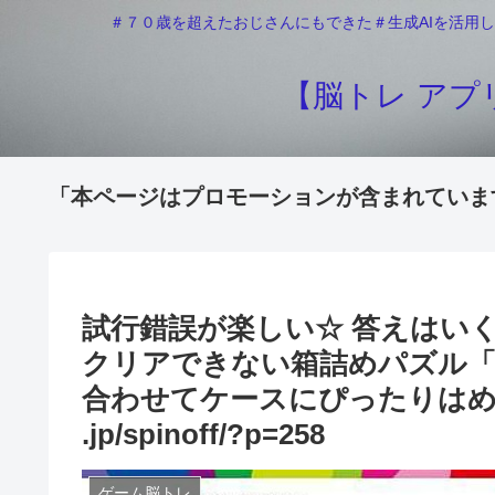
＃７０歳を超えたおじさんにもできた＃生成AIを活用し
【脳トレ アプリ
「本ページはプロモーションが含まれていま
試行錯誤が楽しい☆ 答えはい
クリアできない箱詰めパズル「
合わせてケースにぴったりはめ
.jp/spinoff/?p=258
ゲーム脳トレ