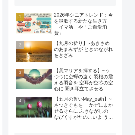
2026年シニアトレンド：今
を謳歌する新たな生き方
「イマ活」や「ご自愛消
費」
【九月の祈り】~あきさめ
のあまみずが ときのながれ
をきざみ
【我マリアを拝する】~う
つつに空蟬の遠く 羽根の震
える羽音を 空耳が空芯の空
心に 聞き耳立てさせる
【五月の誓いMay_oath】~
さつきぐもを かぜにまか
せるそらに ふきながしの
なびくすがたのこいよ うま
れそだてし このちにあって
ちぎりをむすんで むすば