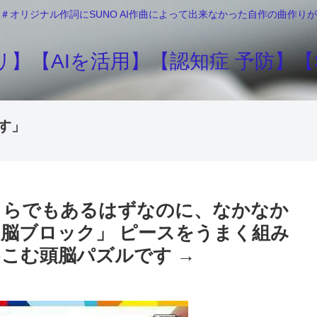
＃オリジナル作詞にSUNO AI作曲によって出来なかった自作の曲作
】【AIを活用】【認知症 予防】【S
す」
くらでもあるはずなのに、なかなか
脳ブロック」 ピースをうまく組み
こむ頭脳パズルです →