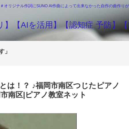
＃オリジナル作詞にSUNO AI作曲によって出来なかった自作の曲作
】【AIを活用】【認知症 予防】【S
す」
とは！？ ♪福岡市南区つじたピアノ
岡市南区|ピアノ教室ネット