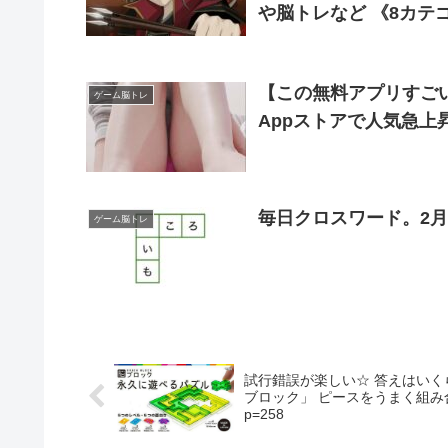
や脳トレなど 《8カテ
.jp/category/game/
【この無料アプリすごい
ゲーム脳トレ
Appストアで人気急上
ゲーム脳トレ
試行錯誤が楽しい☆ 答えはい
ブロック」 ピースをうまく組み合わせてケ
p=258