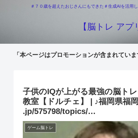
＃７０歳を超えたおじさんにもできた＃生成AIを活用し
【脳トレ アプリ
「本ページはプロモーションが含まれていま
子供のIQが上がる最強の脳トレ
教室【ドルチェ】 | ♪福岡県福
.jp/575798/topics/…
ゲーム脳トレ