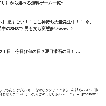
ゴリ》から選べる無料ゲーム一覧?
】 超すごい！！ここ神待ち大量発生中！！ 今、
昇中のSNSで 男も女も変態多いwww⇒
毎日クロスワード。2月2１日，今日は何の日？夏目漱石の日！ …
くらでもあるはずなのに、なかなかクリアできない箱詰めパズル「脳
ースにぴったりはめこむ頭脳パズルです → .jp/spinoff/?