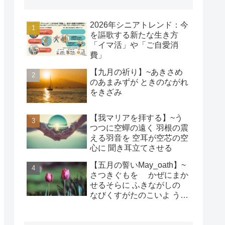
2026年シニアトレンド：今
を謳歌する新たな生き方
「イマ活」や「ご自愛消
費」
【九月の祈り】~あきさめ
のあまみずが ときのながれ
をきざみ
【我マリアを拝する】~う
つつに空蟬の遠く 羽根の震
える羽音を 空耳が空芯の空
心に 聞き耳立てさせる
【五月の誓いMay_oath】~
さつきぐもを かぜにまか
せるそらに ふきながしの
なびくすがたのこいよ うま
れそだてし このちにあって
ちぎりをむすんで むすば