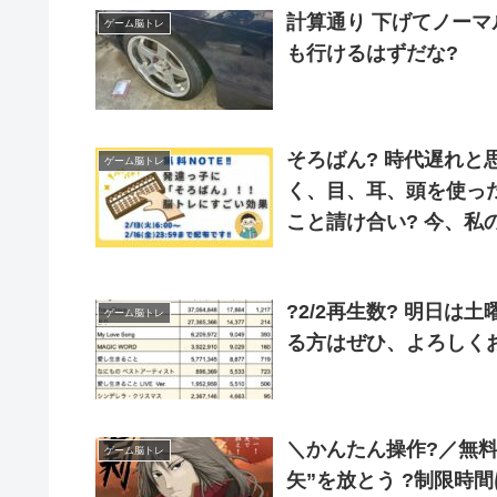
計算通り 下げてノー
ゲーム脳トレ
も行けるはずだな?
そろばん? 時代遅れ
ゲーム脳トレ
く、目、耳、頭を使っ
こと請け合い? 今、私の公式LINEで「そろばんの効用」について無料note
を配布中！ この機会に
?2/2再生数? 明日
ゲーム脳トレ
る方はぜひ、よろしく
＼かんたん操作?／無料 で遊ばない❓ 左右に動く的をめがけて? “3
ゲーム脳トレ
矢”を放とう ?制限時間は30秒⏱クリックで開始 .… ほかにも✨アクション