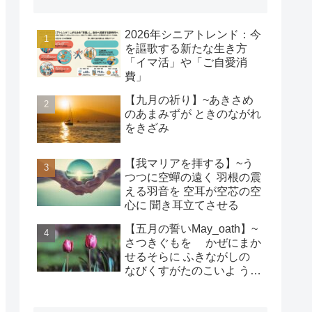
2026年シニアトレンド：今
を謳歌する新たな生き方
「イマ活」や「ご自愛消
費」
【九月の祈り】~あきさめ
のあまみずが ときのながれ
をきざみ
【我マリアを拝する】~う
つつに空蟬の遠く 羽根の震
える羽音を 空耳が空芯の空
心に 聞き耳立てさせる
【五月の誓いMay_oath】~
さつきぐもを かぜにまか
せるそらに ふきながしの
なびくすがたのこいよ うま
れそだてし このちにあって
ちぎりをむすんで むすば