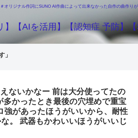
＃オリジナル作詞にSUNO AI作曲によって出来なかった自作の曲作
】【AIを活用】【認知症 予防】【S
す」
えないかなー 前は大分使ってたの
ちが多かったとき最後の穴埋めで重宝
ドロ強があったほうがいいから、耐性
な。 武器もかわいいほうがいいじ