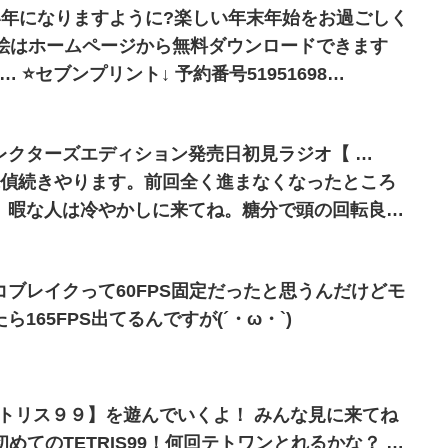
い年になりますように?楽しい年末年始をお過ごしく
51698
レクターズエディション発売日初見ラジオ【 …
名探偵続きやります。前回全く進まなくなったところ
。暇な人は冷やかしに来てね。糖分で頭の回転良く
の宝石買ってきた。多分初実食。
イコブレイクって60FPS固定だったと思うんだけどモ
165FPS出てるんですが(´・ω・`)
テトリス９９】を遊んでいくよ！ みんな見に来てね
初めてのTETRIS99！何回テトワンとれるかな？ …