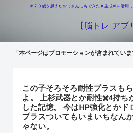
＃７０歳を超えたおじさんにもできた＃生成AIを活用し
【脳トレ アプリ
「本ページはプロモーションが含まれていま
この子そろそろ耐性プラスもら
よ。 上杉武器とか耐性✖️4持
した記憶。 今はHP強化とか
プラスついてもいまいちなんか
ゃない。