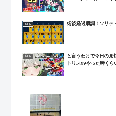
術後経過順調！ソリテ
脳トレ
と言うわけで今日の見切
脳トレ
トリス99やった時くら