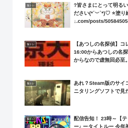
?皆さまにとって明る
脳トレ
ださい(*´︶`*)♡ ⭐️塗り絵はホームページから無料ダウンロードできます
↓.com/posts/50584505… ⭐️セブンプリント↓ 予約番号519
2024/01/03迄
【あつしの名探偵】コ
脳トレ
16:00からあつしの
からなので虚無回必至
する為に埼玉銘菓彩果
あれ？Steam版のサ
脳トレ
ニタリングソフトで見たら
配信告知！ 23時～【
脳トレ
ー♪ ータイトルー 今年