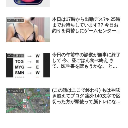
単語アプリのシリーズの計算バー
ジョン！ めちゃくちゃ面白
い！！?
本日は17時から出勤デス?✨ 25時
ゲーム脳トレ
までお待ちしています?? 今日お
釣りを両替しにゲームセンターに
行ったところ、輩ニキに 「脚が
えっちだね〜！お姉さん〜！?」
と でかボイスで叫ばれました。
これぞ川崎らしい日常ですね?
今日の午前中の診察が無事に終了
ゲーム脳トレ
して 今、昼ごはん食べ終え さ
て、医学書を読もうかな。 と、
思っていたのですが少し頭の体操
して勉強しよう。 これは’脳ト
レ’です。 IQと関係あるかどうか
わかりませんが やってみると面
(この話はここで終わり) もはや呟
ゲーム脳トレ
白いかもしれません。
き超えてブログ 案外140文字で区
切った方が頭使って脳トレになり
そう このマックロードにメスを
入れてほしい この真ん中のけや
き通り店、最近できたけどなんで
君が来るんだ感がお強い