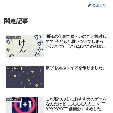
音楽少年
関連記事
嘱託の仕事で脳トレのこと検討し
ゲーム脳トレ
てて 子どもと思いついてしまっ
た没ネタ? 「これはどこの都道府
県でしょう」 お目汚し直しにタ
リーズの新フェアも。
数字を結ぶクイズを作りました。
ゲーム脳トレ
これ暇つぶしにおすすめのゲーム
ゲーム脳トレ
なんだけど ＿人人人人人＿ ＞ ￣
Y^Y^Y^Y￣ 前回おすすめした英