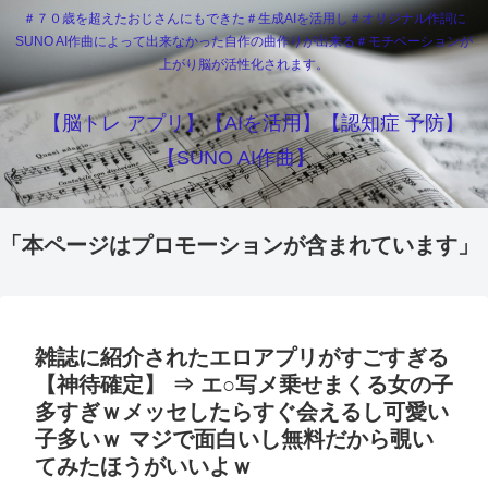
＃７０歳を超えたおじさんにもできた＃生成AIを活用し＃オリジナル作詞に
SUNO AI作曲によって出来なかった自作の曲作りが出来る＃モチベーションが
上がり脳が活性化されます。
【脳トレ アプリ】【AIを活用】【認知症 予防】
【SUNO AI作曲】
「本ページはプロモーションが含まれています」
雑誌に紹介されたエロアプリがすごすぎる
【神待確定】 ⇒ エ○写メ乗せまくる女の子
多すぎｗメッセしたらすぐ会えるし可愛い
子多いｗ マジで面白いし無料だから覗い
てみたほうがいいよｗ