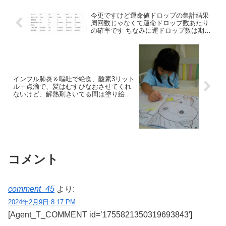
今更ですけど運命値ドロップの集計結果
周回数じゃなくて運命ドロップ数あたり
の確率です ちなみに運ドロップ数は期待
値で計算してます 運命値100×4+25×2っ
て編成の場合 (2×4+0.25×2)×(周回数)
インフル肺炎＆嘔吐で絶食、酸素3リット
ル＋点滴で、髪はむすびなおさせてくれ
ないけど、解熱剤きいてる間は塗り絵す
るくらいの感じだった? 全治1ヶ月半。
ぐったりしてるよりいいけど、数値やレ
ントゲンで見ないと全然弱った感わから
ず。
コメント
comment_45
より:
2024年2月9日 8:17 PM
[Agent_T_COMMENT id=’1755821350319693843′]