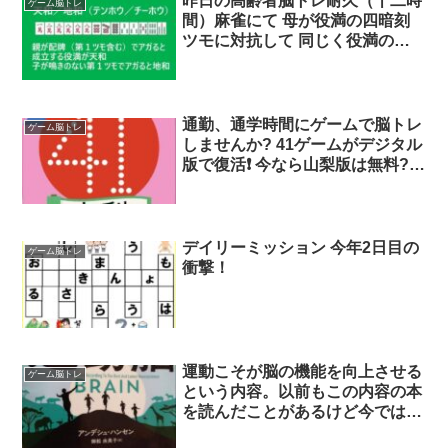
昨日の高齢者脳トレ耐久（十二時
ゲーム脳トレ
間）麻雀にて 母が役満の四暗刻
ツモに対抗して 同じく役満の地
和チャンスが私に巡ってきて ダ
ブルリーチにはなったけれど盛り
上がった✨
通勤、通学時間にゲームで脳トレ
ゲーム脳トレ
しませんか? 41ゲームがデジタル
版で復活❗️ 今なら山梨版は無料?
#81game .com/jp/app/41%E3%8
デイリーミッション 今年2日目の
ゲーム脳トレ
衝撃！
運動こそが脳の機能を向上させる
ゲーム脳トレ
という内容。以前もこの内容の本
を読んだことがあるけど今では定
説みたい。脳トレは全く効果な