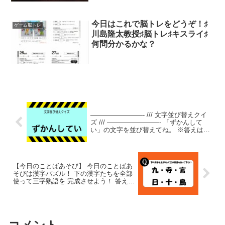
し。あと、昔は成人後は脳細胞が
増えないと言われてたけど、今は
これも間違いだとわかってて日々
今日はこれで脳トレをどうぞ！♯
ゲーム脳トレ
脳細胞が作られているらしい。
川島隆太教授♯脳トレ♯キスライ♯
何問分かるかな？
————————- /// 文字並び替えクイ
ズ /// ————————- 「ずかんして
い」の文字を並び替えてね。 ※答えは明
日の夜にポストするのでフォローしてみ
てね。 ヒント：食のアミューズメントパ
ークとも言われます。
【今日のことばあそび】 今日のことばあ
そびは漢字パズル！ 下の漢字たちを全部
使って三字熟語を 完成させよう！ 答えが
分かったら是非いいねやコメントで 教え
てください！