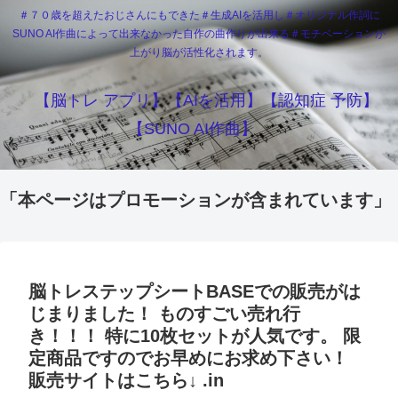
＃７０歳を超えたおじさんにもできた＃生成AIを活用し＃オリジナル作詞に
SUNO AI作曲によって出来なかった自作の曲作りが出来る＃モチベーションが
上がり脳が活性化されます。
【脳トレ アプリ】【AIを活用】【認知症 予防】
【SUNO AI作曲】
「本ページはプロモーションが含まれています」
脳トレステップシートBASEでの販売がは
じまりました！ ものすごい売れ行
き！！！ 特に10枚セットが人気です。 限
定商品ですのでお早めにお求め下さい！
販売サイトはこちら↓ .in